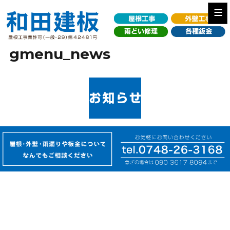
≡
gmenu_news