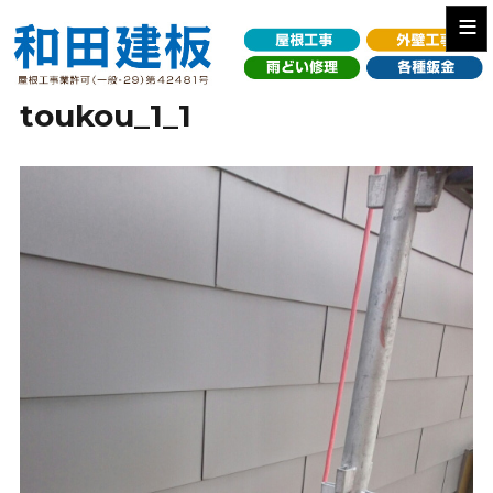
≡
toukou_1_1