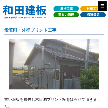
≡
愛荘町・外壁プリント工事
古い浪板を撤去し木目調プリント板をはらせて頂きまし
た。